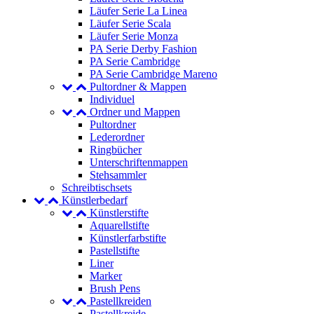
Läufer Serie La Linea
Läufer Serie Scala
Läufer Serie Monza
PA Serie Derby Fashion
PA Serie Cambridge
PA Serie Cambridge Mareno
Pultordner & Mappen
Individuel
Ordner und Mappen
Pultordner
Lederordner
Ringbücher
Unterschriftenmappen
Stehsammler
Schreibtischsets
Künstlerbedarf
Künstlerstifte
Aquarellstifte
Künstlerfarbstifte
Pastellstifte
Liner
Marker
Brush Pens
Pastellkreiden
Pastellkreide