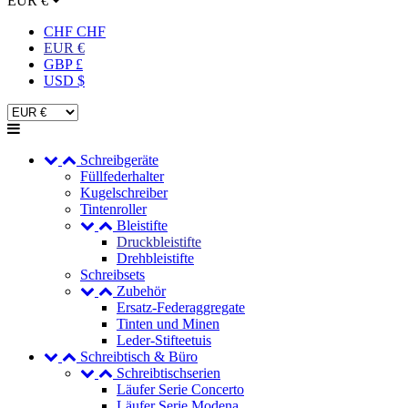
EUR €
CHF CHF
EUR €
GBP £
USD $
Schreibgeräte
Füllfederhalter
Kugelschreiber
Tintenroller
Bleistifte
Druckbleistifte
Drehbleistifte
Schreibsets
Zubehör
Ersatz-Federaggregate
Tinten und Minen
Leder-Stifteetuis
Schreibtisch & Büro
Schreibtischserien
Läufer Serie Concerto
Läufer Serie Modena