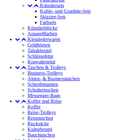
Künstlersets
Kohle- und Graphite-Sets
Skizzier-Sets
Farbsets
Künstlerblöcke
Aquarellfarben
Kleinlederwaren
Geldbörsen
Tabakbeutel
Schlüsseletui
Krawattenetui
Taschen & Trolleys
Business-Trolleys
Akten- & Businesstaschen
Schreibmappen
Schultertaschen
Messenger-Bags
Koffer und Reise
Koffer
Reise-Trolleys
Reisetaschen
Rucksäcke
Kulturbeutel
Bauchtaschen