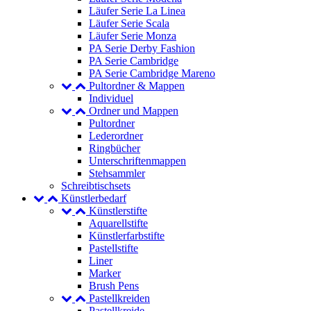
Läufer Serie La Linea
Läufer Serie Scala
Läufer Serie Monza
PA Serie Derby Fashion
PA Serie Cambridge
PA Serie Cambridge Mareno
Pultordner & Mappen
Individuel
Ordner und Mappen
Pultordner
Lederordner
Ringbücher
Unterschriftenmappen
Stehsammler
Schreibtischsets
Künstlerbedarf
Künstlerstifte
Aquarellstifte
Künstlerfarbstifte
Pastellstifte
Liner
Marker
Brush Pens
Pastellkreiden
Pastellkreide