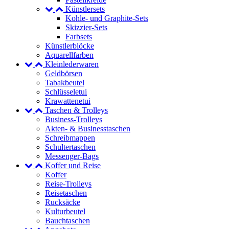
Künstlersets
Kohle- und Graphite-Sets
Skizzier-Sets
Farbsets
Künstlerblöcke
Aquarellfarben
Kleinlederwaren
Geldbörsen
Tabakbeutel
Schlüsseletui
Krawattenetui
Taschen & Trolleys
Business-Trolleys
Akten- & Businesstaschen
Schreibmappen
Schultertaschen
Messenger-Bags
Koffer und Reise
Koffer
Reise-Trolleys
Reisetaschen
Rucksäcke
Kulturbeutel
Bauchtaschen