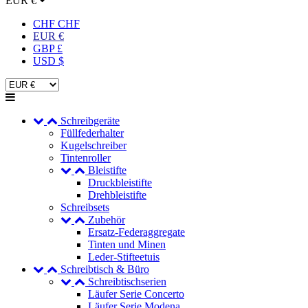
EUR €
CHF CHF
EUR €
GBP £
USD $
Schreibgeräte
Füllfederhalter
Kugelschreiber
Tintenroller
Bleistifte
Druckbleistifte
Drehbleistifte
Schreibsets
Zubehör
Ersatz-Federaggregate
Tinten und Minen
Leder-Stifteetuis
Schreibtisch & Büro
Schreibtischserien
Läufer Serie Concerto
Läufer Serie Modena